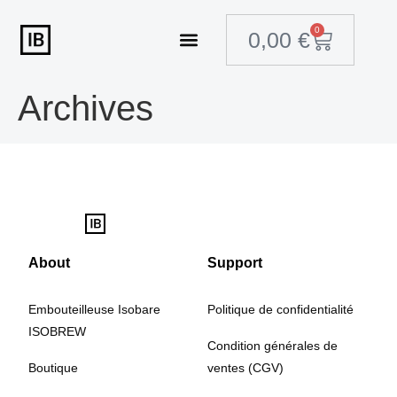
0
0,00
€
Embouteilleuse Isobare ISOBREW
Archives
About
Support
Embouteilleuse Isobare
Politique de confidentialité
ISOBREW
Condition générales de
Boutique
ventes (CGV)